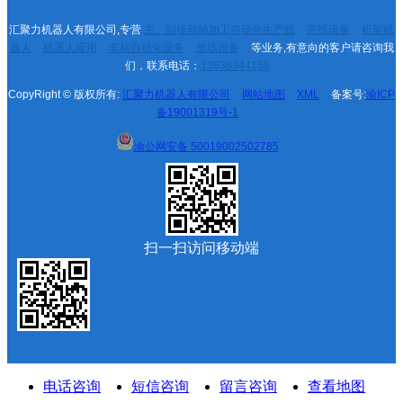
汇聚力机器人有限公司,专营
主、副传动轴加工自动化生产线
开线设备
桁架机
器人
机器人应用
非标自动化设备
放线设备
等业务,有意向的客户请咨询我
们，联系电话：
13638344158
CopyRight © 版权所有:
汇聚力机器人有限公司
网站地图
XML
备案号:
渝ICP
备19001319号-1
渝公网安备
50019002502785
扫一扫访问移动端
电话咨询
短信咨询
留言咨询
查看地图