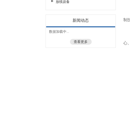
放线设备
3
- 机器人搬运
4
- 机器人焊接
制
新闻动态
5
数据加载中...
6
查看更多
心
二
1
2
3
4
5.
一
1