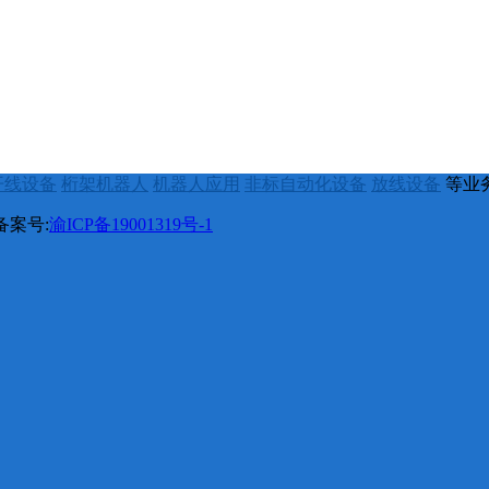
开线设备
桁架机器人
机器人应用
非标自动化设备
放线设备
等业
备案号:
渝ICP备19001319号-1