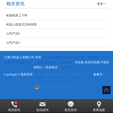
相关资讯
更多>>
桁架机床上下料
机器人投篮北京科技馆
公司产品4
公司产品2
汇聚力机器人有限公司,专营
主、副传动轴加工自动化生产线
开线设备
桁架
机器人
机器人应用
非标自动化设备
放线设备
等业务,有意向的客户请咨
询我们，联系电话：
13638344158
CopyRight © 版权所有:
汇聚力机器人有限公司
网站地图
XML
备案号:
渝IC
P备19001319号-1
渝公网安备
50019002502785
电话咨询
短信咨询
留言咨询
查看地图