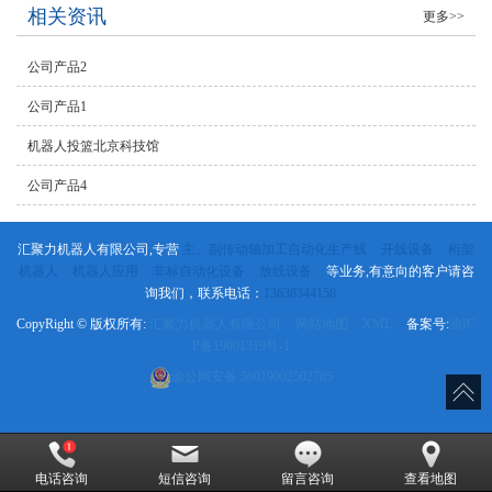
相关资讯
更多>>
公司产品2
公司产品1
机器人投篮北京科技馆
公司产品4
汇聚力机器人有限公司,专营
主、副传动轴加工自动化生产线
开线设备
桁架
机器人
机器人应用
非标自动化设备
放线设备
等业务,有意向的客户请咨
询我们，联系电话：
13638344158
CopyRight © 版权所有:
汇聚力机器人有限公司
网站地图
XML
备案号:
渝IC
P备19001319号-1
渝公网安备
50019002502785
电话咨询
短信咨询
留言咨询
查看地图