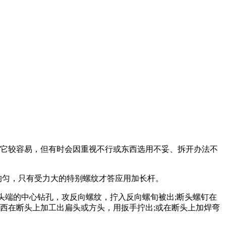
它较容易，但有时会因重视不行或东西选用不妥、拆开办法不
均匀，只有受力大的特别螺纹才答应用加长杆。
头端的中心钻孔，攻反向螺纹，拧入反向螺旬被出;断头螺钉在
西在断头上加工出扁头或方头，用扳手拧出;或在断头上加焊弯