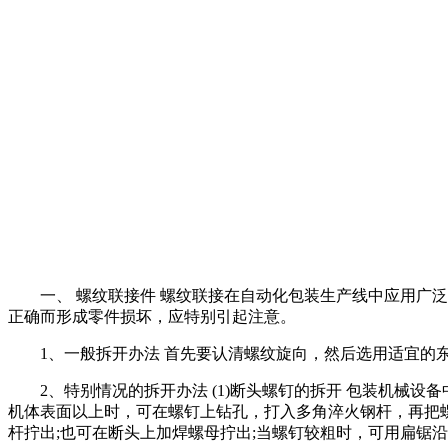
一、 螺纹联接件 螺纹联接在自动化包装生产线中应用广泛
正确而形成零件损坏，应特别引起注意。
1、一般拆开办法 首先要认清螺纹旋向，然后选用适宜的东
2、特别情况的拆开办法 (1)断头螺钉的拆开 包装机械设
机体表面以上时，可在螺钉上钻孔，打入多角淬火钢杆，再把螺
杆拧出;也可在断头上加焊螺母拧出;当螺钉较粗时，可用扁锯