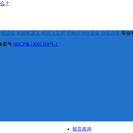
么？
开线设备
桁架机器人
机器人应用
非标自动化设备
放线设备
等业
备案号:
渝ICP备19001319号-1
留言咨询