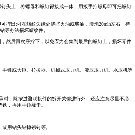
螺钉头上，将螺母和螺钉得接成一体，用扳手拧螺母即可把螺钉
出;可在螺纹边缘处浇些火油或柴油，浸泡20mln左右，待
、钻等办法损坏螺纹件。
周，然后再次序拧下，以免应力会集到最后的螺钉上，损坏零件
手锤或大锤、拉拔器、机械式压力机、液压压力机、水压机等
承时，除按过盈联接件的拆开关键进行外，还应注意尽量不必
垫铁，再用手锤敲击。
。或用钻头钻掉铆钉等。