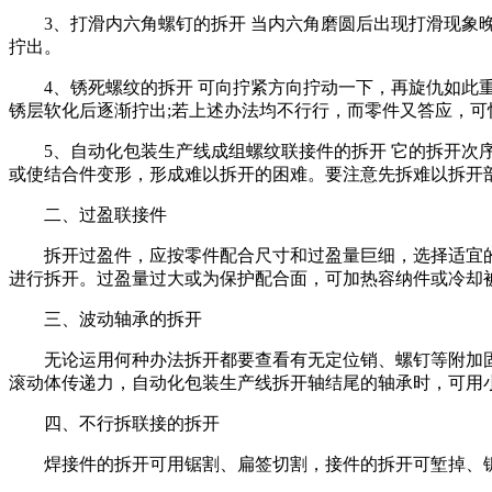
3、打滑内六角螺钉的拆开 当内六角磨圆后出现打滑现象晚
拧出。
4、锈死螺纹的拆开 可向拧紧方向拧动一下，再旋仇如此重复
锈层软化后逐渐拧出;若上述办法均不行行，而零件又答应，可
5、自动化包装生产线成组螺纹联接件的拆开 它的拆开次序
或使结合件变形，形成难以拆开的困难。要注意先拆难以拆开
二、过盈联接件
拆开过盈件，应按零件配合尺寸和过盈量巨细，选择适宜的
进行拆开。过盈量过大或为保护配合面，可加热容纳件或冷却
三、波动轴承的拆开
无论运用何种办法拆开都要查看有无定位销、螺钉等附加固定
滚动体传递力，自动化包装生产线拆开轴结尾的轴承时，可用
四、不行拆联接的拆开
焊接件的拆开可用锯割、扁签切割，接件的拆开可堑掉、锯