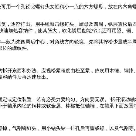
可用一个孔径比螺钉头女烃稍小一点的六方螺母，放在内六角
，逐渐拧出。用手锤敲击螺钉头、螺母及四周，锈层震松后即可拧
快速加热容纳件，使其胀大，软化锈层也能拧出;还可用望、锯
—般为先四周后中心，对角线方向轮换。先将其拧松少量或半
部位的螺纹件。
拆开东西和办法。应视松紧程度由松至紧，依次用木锤、铜捧、
被容纳件后再迅速压出。
或定位装置，若有必受力要均匀、方向要无误。 拆开滚动轴
小于轴承内径的铜棒或软金属、棒槌抵住轴端，在轴承下面放置
掉，气割铆钉头，用小钻头钻一排孔后再望或锯，以及气割等