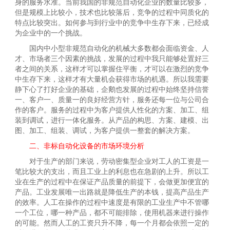
身的服务水准。当前我国的非规范自动化企业的数量比较多，
但是规模上比较小，技术也比较落后，竞争的过程中同质化的
特点比较突出。如何参与到行业中的竞争中生存下来，已经成
为企业中的一个挑战。
国内中小型非规范自动化的机械大多数都会面临资金、人
才、市场者三个因素的挑战，发展的过程中我只能够处置好三
者之间的关系，这样才可以掌握住平衡，才可以在激烈的竞争
中生存下来，这样才有大量机会获得市场的机遇。所以我需要
静下心了打好企业的基础，企鹅也发展的过程中始终坚持信誉
一、客户一、质量一的良好经营方针，服务还每一位与公司合
作的客户。服务的过程中为客户提供人性化的方案、加工、组
装到调试，进行一体化服务。从产品的构思、方案、建模、出
图、加工、组装、调试，为客户提供一整套的解决方案。
二、非标自动化设备的市场环境分析
对于生产的部门来说，劳动密集型企业对工人的工资是一
笔比较大的支出，而且工业上的利息也在急剧的上升。所以工
业在生产的过程中在保证产品质量的前提下，会做更加便宜的
产品。工业发展唯一出路就是降低生产的本钱，提高产品生产
的效率。人工在操作的过程中速度是有限的工业生产中不管哪
一个工位，哪一种产品，都不可能排除，使用机器来进行操作
的可能。然而人工的工资只升不降，每一个月都会依照一定的