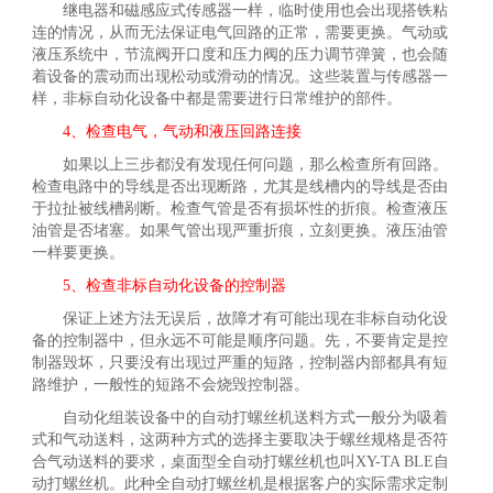
继电器和磁感应式传感器一样，临时使用也会出现搭铁粘
连的情况，从而无法保证电气回路的正常，需要更换。气动或
液压系统中，节流阀开口度和压力阀的压力调节弹簧，也会随
着设备的震动而出现松动或滑动的情况。这些装置与传感器一
样，非标自动化设备中都是需要进行日常维护的部件。
4、检查电气，气动和液压回路连接
如果以上三步都没有发现任何问题，那么检查所有回路。
检查电路中的导线是否出现断路，尤其是线槽内的导线是否由
于拉扯被线槽剐断。检查气管是否有损坏性的折痕。检查液压
油管是否堵塞。如果气管出现严重折痕，立刻更换。液压油管
一样要更换。
5、检查非标自动化设备的控制器
保证上述方法无误后，故障才有可能出现在非标自动化设
备的控制器中，但永远不可能是顺序问题。先，不要肯定是控
制器毁坏，只要没有出现过严重的短路，控制器内部都具有短
路维护，一般性的短路不会烧毁控制器。
自动化组装设备中的自动打螺丝机送料方式一般分为吸着
式和气动送料，这两种方式的选择主要取决于螺丝规格是否符
合气动送料的要求，桌面型全自动打螺丝机也叫XY-TA BLE自
动打螺丝机。此种全自动打螺丝机是根据客户的实际需求定制