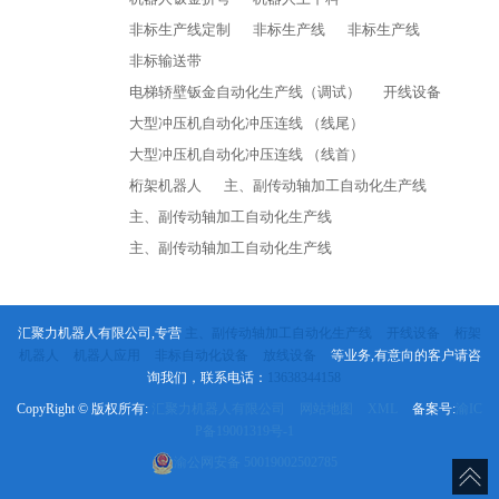
非标生产线定制
非标生产线
非标生产线
非标输送带
电梯轿壁钣金自动化生产线（调试）
开线设备
大型冲压机自动化冲压连线 （线尾）
大型冲压机自动化冲压连线 （线首）
桁架机器人
主、副传动轴加工自动化生产线
主、副传动轴加工自动化生产线
主、副传动轴加工自动化生产线
汇聚力机器人有限公司,专营
主、副传动轴加工自动化生产线
开线设备
桁架
机器人
机器人应用
非标自动化设备
放线设备
等业务,有意向的客户请咨
询我们，联系电话：
13638344158
CopyRight © 版权所有:
汇聚力机器人有限公司
网站地图
XML
备案号:
渝IC
P备19001319号-1
渝公网安备
50019002502785